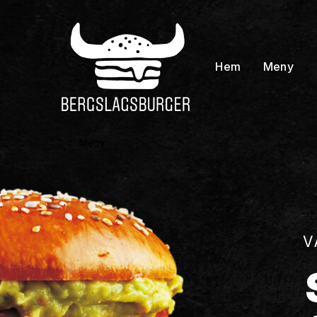
Hem
Meny
Meny
V