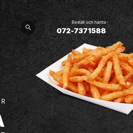
Beställ och hämta
072-7371588
ER
A